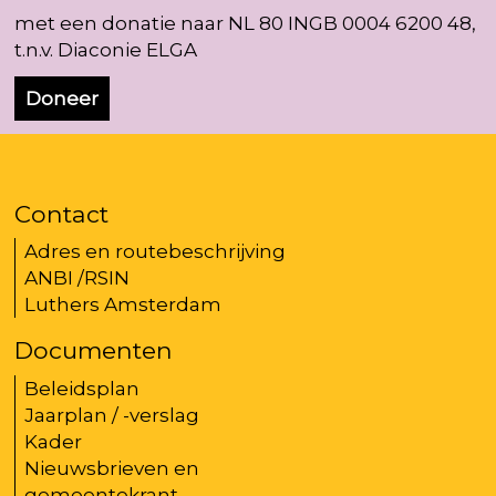
met een donatie naar NL 80 INGB 0004 6200 48,
t.n.v. Diaconie ELGA
Doneer
Contact
Adres en routebeschrijving
ANBI /RSIN
Luthers Amsterdam
Documenten
Beleidsplan
Jaarplan / -verslag
Kader
Nieuwsbrieven en
gemeentekrant