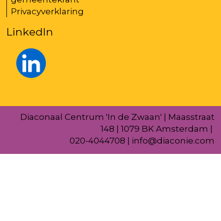
Privacyverklaring
LinkedIn
Diaconaal Centrum 'In de Zwaan' | Maasstraat
148 | 1079 BK Amsterdam |
020-4044708
|
info@diaconie.com