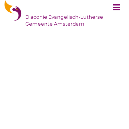
Thuis
Diaconie
Evangelisch-Lutherse
Projecten
Gemeente Amsterdam
Hofjes / erfgoed
Herinneringsvenster
Actueel
Over ons
Lutherh